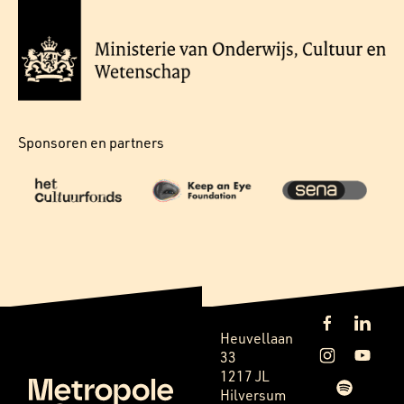
Sponsoren en partners
Heuvellaan
33
1217 JL
Hilversum