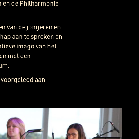
 en de Philharmonie
en van de jongeren en
chap aan te spreken en
atieve imago van het
den met een
ium.
g voorgelegd aan