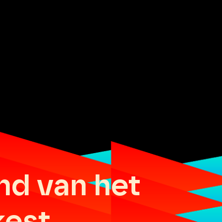
nd van het
kest