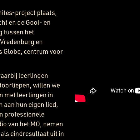
nites-project plaats,
cht en de Gooi- en
g tussen het
liVredenburg en
ns Globe, centrum voor
aarbij leerlingen
oorliepen, willen we
n met leerlingen in
 aan hun eigen lied,
n professionele
dio van het MO, nemen
ls eindresultaat uit in