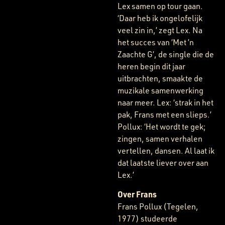
Lex samen op tour gaan.
‘Daar heb ik ongelofelijk
veel zin in,’ zegt Lex. Na
het succes van ‘Met ’n
Zaachte G’, de single die de
heren begin dit jaar
uitbrachten, smaakte de
muzikale samenwerking
naar meer. Lex: ‘strak in het
pak, Frans met een slieps.’
Pollux: ‘Het wordt te gek;
zingen, samen verhalen
vertellen, dansen. Al laat ik
dat laatste liever over aan
Lex.’
Over Frans
Frans Pollux (Tegelen,
1977) studeerde