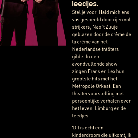
leedjes.
Stel je voor: Hald mich ens
vas gespeeld door rijen vol
strijkers, Nao ‘t Zuuje
geblazen door de crême de
la crême van het
Nederlandse träöters-
gilde. In een
avondvullende show
zingen Frans en Lex hun
grootste hits met het
Metropole Orkest. Een
theatervoorstelling met
persoonlijke verhalen over
het leven, Limburg en de
leedjes.
‘Dit is echt een
kinderdroom die uitkomt, ik