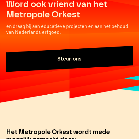
Word ook vriend van het
Metropole Orkest
en draag bij aan educatieve projecten en aan het behoud
van Nederlands erfgoed.
Steun ons
Het Metropole Orkest wordt mede