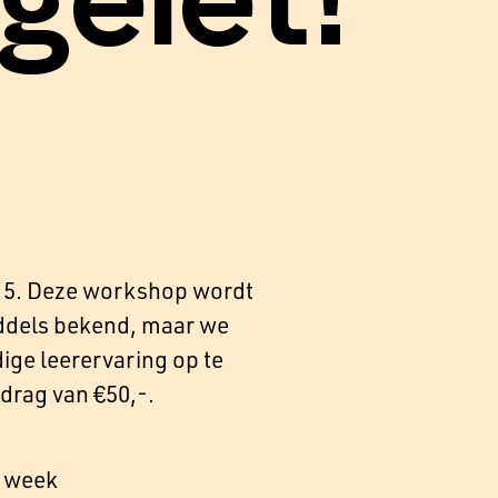
gelet!
015. Deze workshop wordt
iddels bekend, maar we
ge leerervaring op te
edrag van €50,-.
e week