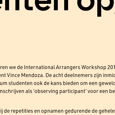
nten op
eren we de International Arrangers Workshop 2
gent Vince Mendoza. De acht deelnemers zijn inm
ium studenten ook de kans bieden om een geweldi
nschrijven als ‘observing participant’ voor een b
bij de repetities en opnamen gedurende de gehel