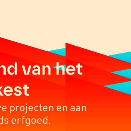
nd van het
kest
ve projecten en aan
ds erfgoed.