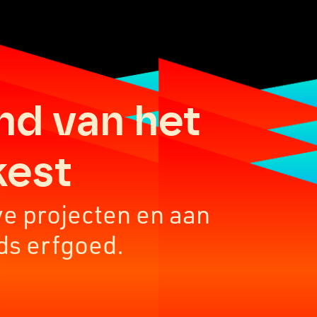
nd van het
kest
ve projecten en aan
ds erfgoed.