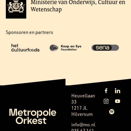
Sponsoren en partners
Heuvellaan
33
1217 JL
Hilversum
info@mo.nl
035 67 141