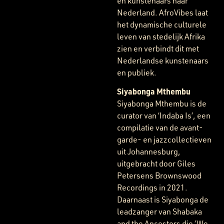
en kunstenaars naar
Nederland. AfroVibes laat
het dynamische culturele
leven van stedelijk Afrika
zien en verbindt dit met
Nederlandse kunstenaars
en publiek.
Siyabonga Mthembu
Siyabonga Mthembu is de
curator van ‘Indaba Is’, een
compilatie van de avant-
garde- en jazzcollectieven
uit Johannesburg,
uitgebracht door Giles
Petersens Brownswood
Recordings in 2021.
Daarnaast is Siyabonga de
leadzanger van Shabaka
and the Ancestors die ‘We