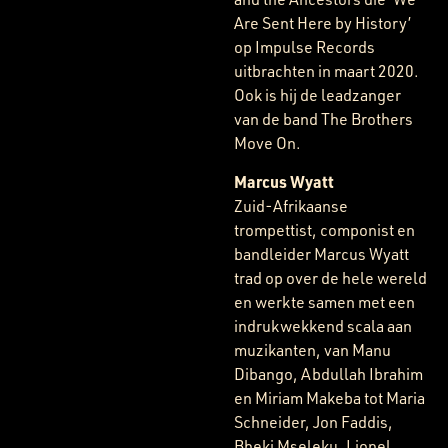
Are Sent Here by History’
op Impulse Records
uitbrachten in maart 2020.
Ook is hij de leadzanger
van de band The Brothers
Move On.
Marcus Wyatt
Zuid-Afrikaanse
trompettist, componist en
bandleider Marcus Wyatt
trad op over de hele wereld
en werkte samen met een
indrukwekkend scala aan
muzikanten, van Manu
Dibango, Abdullah Ibrahim
en Miriam Makeba tot Maria
Schneider, Jon Faddis,
Bheki Mseleku, Lionel