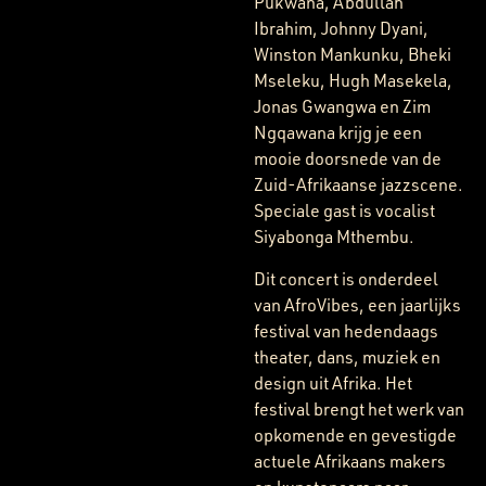
Pukwana, Abdullah
Ibrahim, Johnny Dyani,
Winston Mankunku, Bheki
Mseleku, Hugh Masekela,
Jonas Gwangwa en Zim
Ngqawana krijg je een
mooie doorsnede van de
Zuid-Afrikaanse jazzscene.
Speciale gast is vocalist
Siyabonga Mthembu.
Dit concert is onderdeel
van AfroVibes, een jaarlijks
festival van hedendaags
theater, dans, muziek en
design uit Afrika. Het
festival brengt het werk van
opkomende en gevestigde
actuele Afrikaans makers