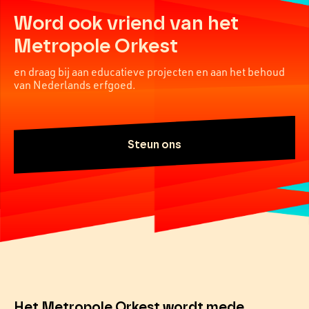
Word ook vriend van het
Metropole Orkest
en draag bij aan educatieve projecten en aan het behoud
van Nederlands erfgoed.
Steun ons
Het Metropole Orkest wordt mede