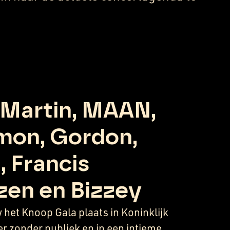
 Martin, MAAN,
imon, Gordon,
, Francis
zen en Bizzey
w het Knoop Gala plaats in Koninklijk
er zonder publiek en in een intieme