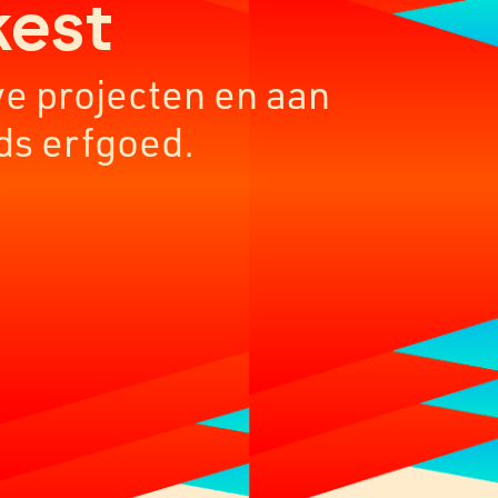
kest
ve projecten en aan
ds erfgoed.