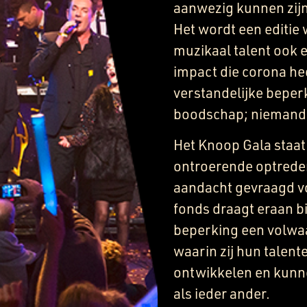
aanwezig kunnen zijn
Het wordt een editie
muzikaal talent ook 
impact die corona he
verstandelijke beper
boodschap; niemand m
Het Knoop Gala staat 
ontroerende optrede
aandacht gevraagd v
fonds draagt eraan b
beperking een volwaa
waarin zij hun talen
ontwikkelen en kunn
als ieder ander.