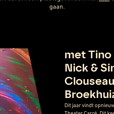
gaan.
met Tino
Nick & S
Clouseau
Broekhui
Dit jaar vindt opnieu
Theater Carré. Dit ke