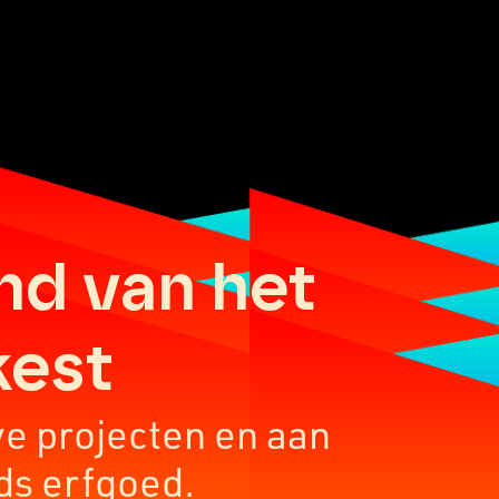
nd van het
kest
ve projecten en aan
ds erfgoed.