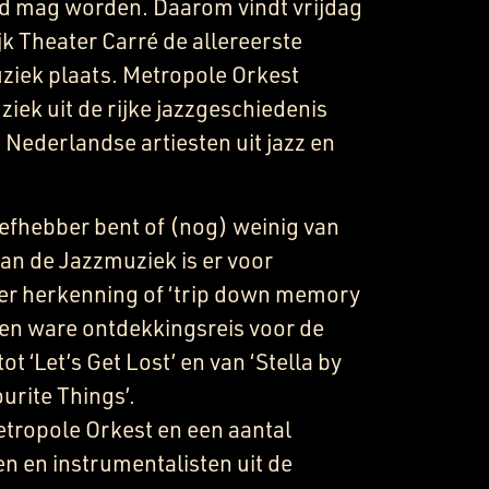
d mag worden. Daarom vindt vrijdag
ijk Theater Carré de allereerste
ziek plaats. Metropole Orkest
iek uit de rijke jazzgeschiedenis
ederlandse artiesten uit jazz en
liefhebber bent of (nog) weinig van
an de Jazzmuziek is er voor
der herkenning of ‘trip down memory
een ware ontdekkingsreis voor de
ot ‘Let’s Get Lost’ en van ‘Stella by
ourite Things’.
tropole Orkest en een aantal
en en instrumentalisten uit de