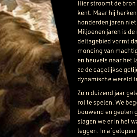
Hier stroomt de bron 
kent. Maar hij herkent
honderden jaren niet
Miljoenen jaren is de
deltagebied vormt da
monding van machtige
en heuvels naar het 
ze de dagelijkse get
dynamische wereld t
Zo’n duizend jaar ge
rol te spelen. We beg
bouwend en geulen 
slagen we er in het w
leggen. In afgelopen