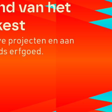
nd van het
kest
ve projecten en aan
ds erfgoed.