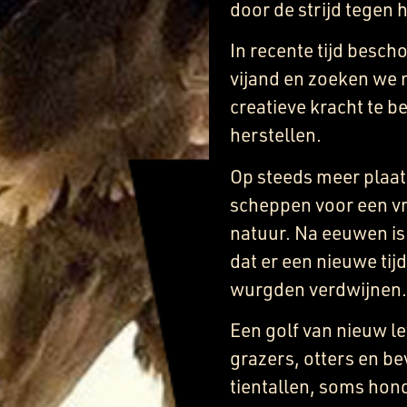
door de strijd tegen 
In recente tijd besc
vijand en zoeken we
creatieve kracht te b
herstellen.
Op steeds meer plaat
scheppen voor een v
natuur. Na eeuwen is 
dat er een nieuwe tij
wurgden verdwijnen
Een golf van nieuw le
grazers, otters en be
tientallen, soms hon