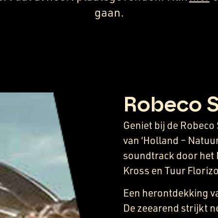
gaan.
Robeco 
Geniet bij de Robec
van ‘Holland – Natuur
soundtrack door het 
Kross en Tuur Floriz
Een herontdekking v
De zeearend strijkt n