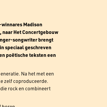
y-winnares Madison
e, naar Het Concertgebouw
nger-songwriter brengt
 in speciaal geschreven
en poëtische teksten een
neratie. Na het met een
 ze zelf coproduceerde.
ndie rock en combineert
f horen.