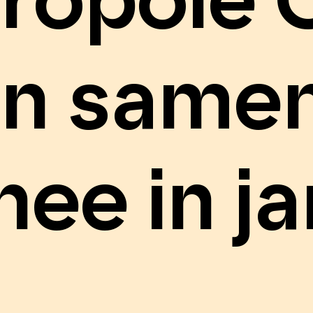
ropole 
n same
nee in ja