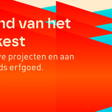
nd van het
kest
ve projecten en aan
ds erfgoed.