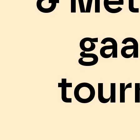
& Met
gaa
tour