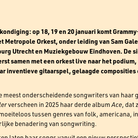
kondiging: op 18, 19 en 20 januari komt Gramm
 Metropole Orkest, onder leiding van Sam Gal
urg Utrecht en Muziekgebouw Eindhoven. De si
erst samen met een orkest live naar het podium,
r inventieve gitaarspel, gelaagde composities 
 meest onderscheidende songwriters van haar ge
ler
verscheen in 2025 haar derde album
Ace
, dat
moeiteloos tussen genres van folk, americana, i
rlijke benadering van songwriting.
en laten haar songs vanuit een nieuw perspectie