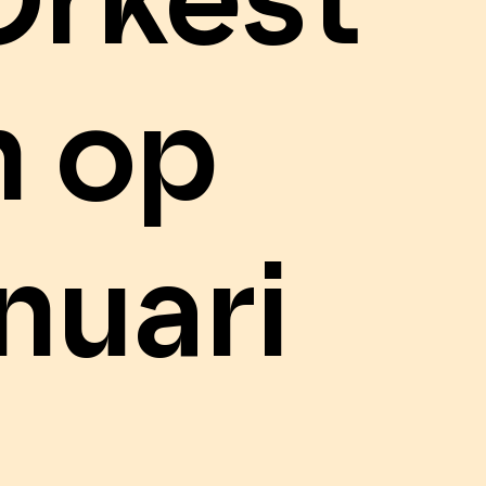
Orkest
n op
nuari