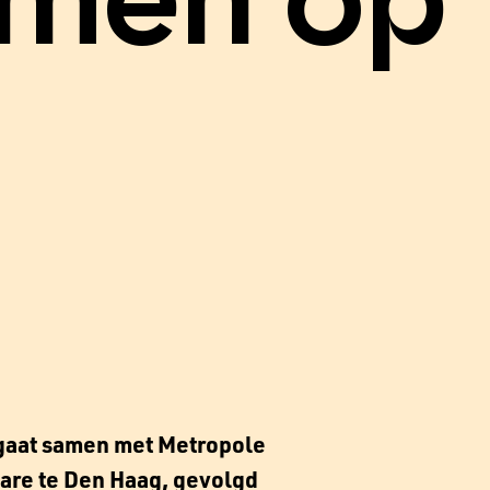
amen op
e
 gaat samen met Metropole
mare te Den Haag, gevolgd