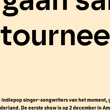
 gaan s
tourne
e indiepop singer-songwriters van het moment,
derland. De eerste show is op 2 december in A