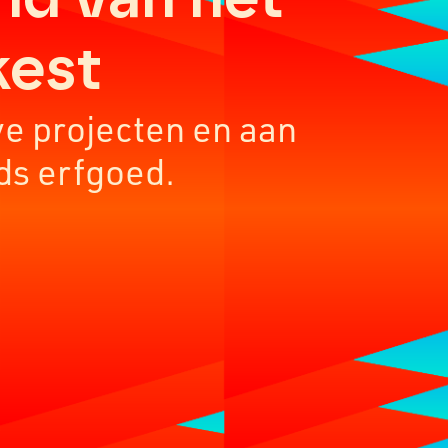
kest
ve projecten en aan
ds erfgoed.